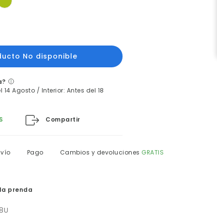
a?
 14 Agosto / Interior: Antes del 18
Compartir
S
nvío
Pago
Cambios y devoluciones
GRATIS
la prenda
38U