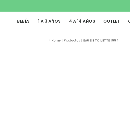
BEBÉS
1 A 3 AÑOS
4 A 14 AÑOS
OUTLET
Home
|
Productos
|
EAU DE TOILETTE 1994