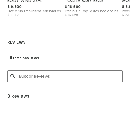
BODY WIND XS-L
TOALLA BABY BEAR
GOR
$ 9.900
$ 18.900
$ 8
les
Precio sin impuestos nacionales
Precio sin impuestos nacionales
Prec
$ 8.182
$ 15.620
$ 7.
REVIEWS
Filtrar reviews
0 Reviews