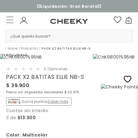
3 cuotas sin interés​ ​
¿Qué querés buscar?
Home
|
Productos
|
PACK X2 BATITAS ELLIE NB-S
0 Opiniones
PACK X2 BATITAS ELLIE NB-S
$ 39.900
Precio sin impuestos nacionales $ 32.975
Suma puntos
Saber más
Cuotas sin interés:
3 de
$13.300
Color:
Multicolor