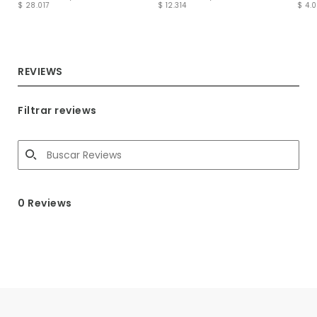
$ 28.017
$ 12.314
$ 4.
REVIEWS
Filtrar reviews
0 Reviews