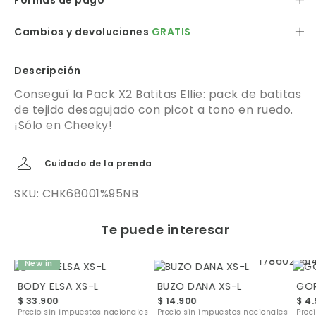
Formas de pago
Cambios y devoluciones
GRATIS
Descripción
Conseguí la Pack X2 Batitas Ellie: pack de batitas
de tejido desagujado con picot a tono en ruedo.
¡Sólo en Cheeky!
Cuidado de la prenda
SKU: CHK68001%95NB
Te puede interesar
New in
BODY ELSA XS-L
BUZO DANA XS-L
GO
$ 33.900
$ 14.900
$ 4
les
Precio sin impuestos nacionales
Precio sin impuestos nacionales
Prec