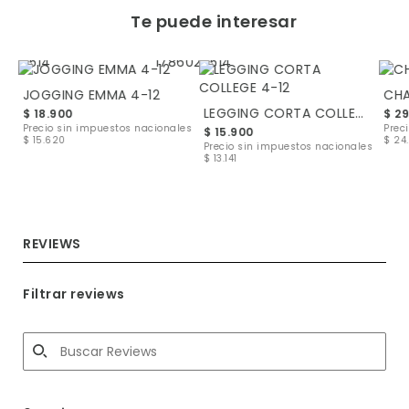
Te puede interesar
JOGGING EMMA 4-12
CHA
LEGGING CORTA COLLEGE 4-12
$ 18.900
$ 2
les
Precio sin impuestos nacionales
Prec
$ 15.900
$ 15.620
$ 24.
Precio sin impuestos nacionales
$ 13.141
REVIEWS
Filtrar reviews