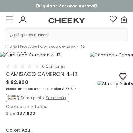
3 cuotas sin interés​ ​
¿Qué querés buscar?
Home
|
Productos
|
CAMISACO CAMERON 4-12
0 Opiniones
CAMISACO CAMERON 4-12
$ 82.900
Precio sin impuestos nacionales $ 68.512
Suma puntos
Saber más
Cuotas sin interés:
3 de
$27.633
Color:
Azul