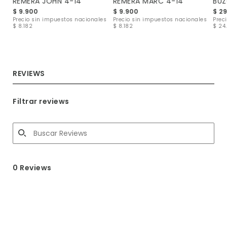
REMERA JOHN 4-14
REMERA MARC 4-14
BUZ
$ 9.900
$ 9.900
$ 2
les
Precio sin impuestos nacionales
Precio sin impuestos nacionales
Prec
$ 8.182
$ 8.182
$ 24.
REVIEWS
Filtrar reviews
0 Reviews