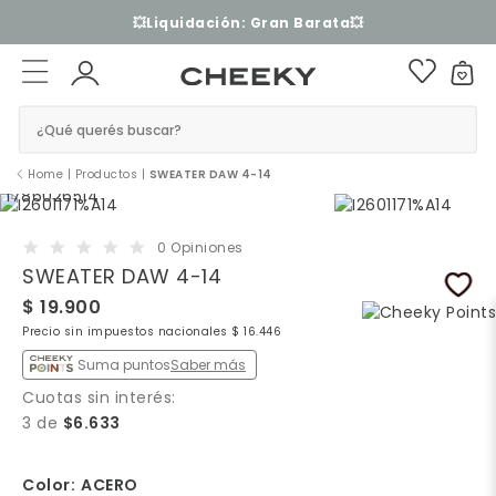
3 cuotas sin interés​ ​
¿Qué querés buscar?
Home
|
Productos
|
SWEATER DAW 4-14
0 Opiniones
SWEATER DAW 4-14
$ 19.900
Precio sin impuestos nacionales $ 16.446
Suma puntos
Saber más
Cuotas sin interés:
3 de
$6.633
Color:
ACERO