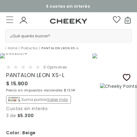
3 cuotas sin interés​ ​
¿Qué querés buscar?
Home
|
Productos
|
PANTALON LEON XS-L
0 Opiniones
PANTALON LEON XS-L
$ 15.900
Precio sin impuestos nacionales $ 13.141
Suma puntos
Saber más
Cuotas sin interés:
3 de
$5.300
Color:
Beige