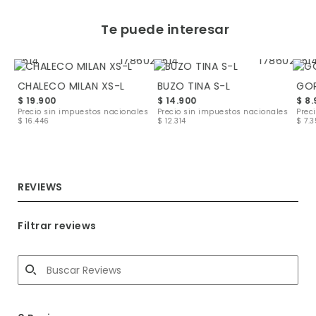
Te puede interesar
CHALECO MILAN XS-L
BUZO TINA S-L
GOR
$ 19.900
$ 14.900
$ 8
les
Precio sin impuestos nacionales
Precio sin impuestos nacionales
Prec
$ 16.446
$ 12.314
$ 7.
REVIEWS
Filtrar reviews