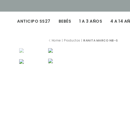
ANTICIPO SS27
BEBÉS
1 A 3 AÑOS
4 A 14 A
Home
|
Productos
|
RANITA MARCO NB-S