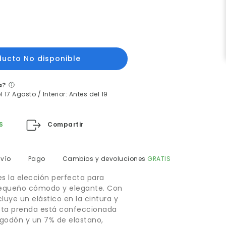
a?
 17 Agosto / Interior: Antes del 19
Compartir
S
nvío
Pago
Cambios y devoluciones
GRATIS
es la elección perfecta para
equeño cómodo y elegante. Con
luye un elástico en la cintura y
esta prenda está confeccionada
godón y un 7% de elastano,