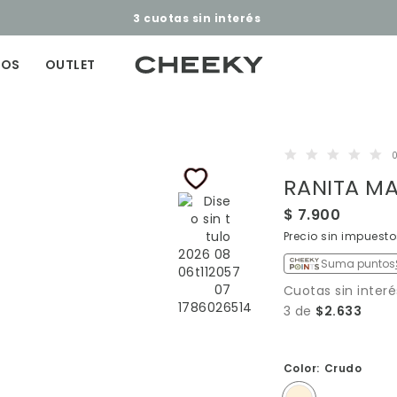
3 cuotas sin interés​ ​
ÑOS
OUTLET
0
RANITA M
$ 7.900
Precio sin impuest
Suma puntos
Cuotas sin interé
3 de
$2.633
Color:
Crudo