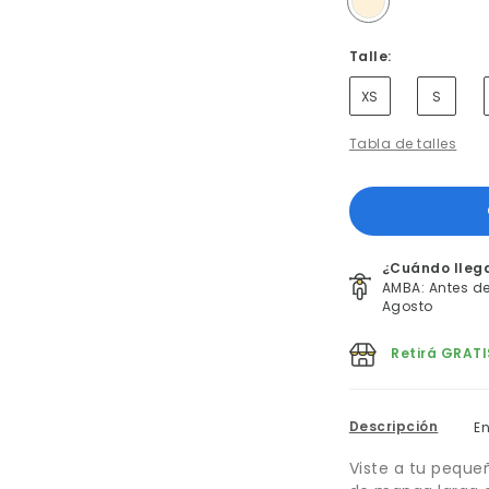
Talle:
XS
S
Tabla de talles
¿Cuándo lleg
AMBA: Antes del
Agosto
Retirá GRATI
Descripción
E
Viste a tu peque