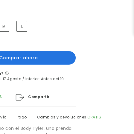
M
L
a?
 17 Agosto / Interior: Antes del 19
Compartir
S
nvío
Pago
Cambios y devoluciones
GRATIS
ño con el Body Tyler, una prenda