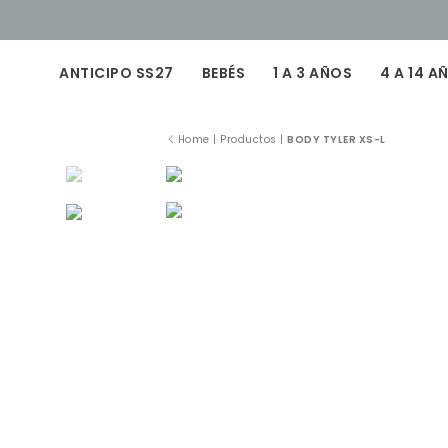
ANTICIPO SS27
BEBÉS
1 A 3 AÑOS
4 A 14 A
Home
|
Productos
|
BODY TYLER XS-L