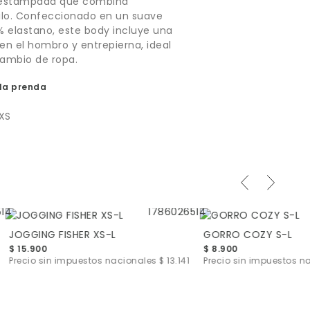
 estampada que combina
ilo. Confeccionado en un suave
 elastano, este body incluye una
en el hombro y entrepierna, ideal
 cambio de ropa.
la prenda
XS
JOGGING FISHER XS-L
GORRO COZY S-L
$ 15.900
$ 8.900
Precio sin impuestos nacionales
$ 13.141
Precio sin impuestos 