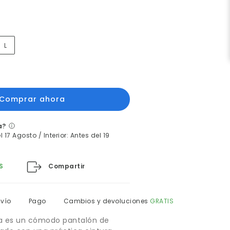
L
a?
 17 Agosto / Interior: Antes del 19
Compartir
S
nvío
Pago
Cambios y devoluciones
GRATIS
na es un cómodo pantalón de