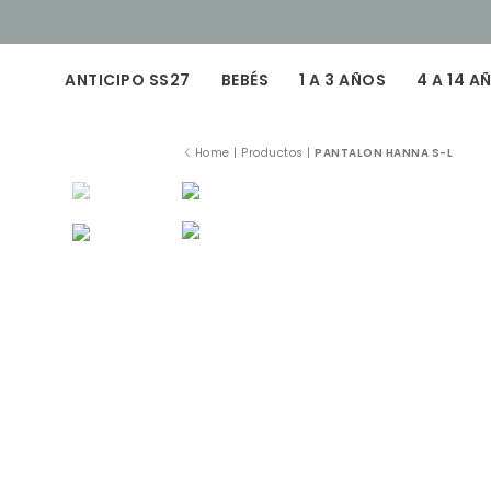
ANTICIPO SS27
BEBÉS
1 A 3 AÑOS
4 A 14 A
Home
|
Productos
|
PANTALON HANNA S-L