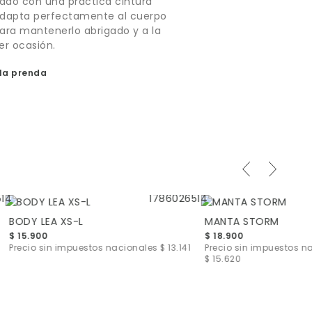
eñado con una práctica cintura
adapta perfectamente al cuerpo
 para mantenerlo abrigado y a la
r ocasión.
la prenda
S
BODY LEA XS-L
MANTA STORM
$ 15.900
$ 18.900
Precio sin impuestos nacionales
$ 13.141
Precio sin impuestos n
$ 15.620