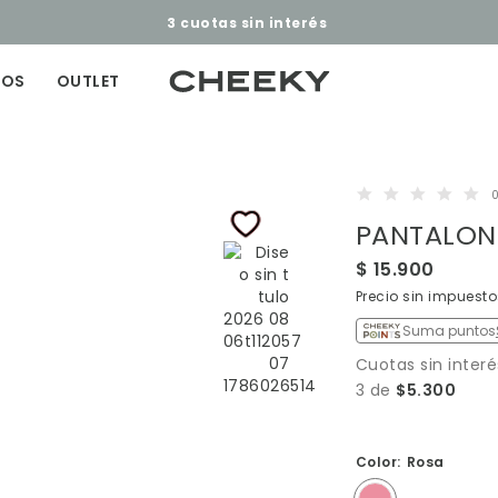
Retiro Pick Up Gratis ​​
Ver más
ÑOS
OUTLET
0
PANTALON
$ 15.900
Precio sin impuesto
Suma puntos
Cuotas sin interé
3 de
$5.300
Color:
Rosa