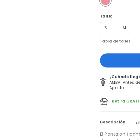
Talle:
S
M
Tabla de talles
¿Cuándo lleg
AMBA: Antes del
Agosto
Retirá GRATI
Descripción
E
El Pantalon Han