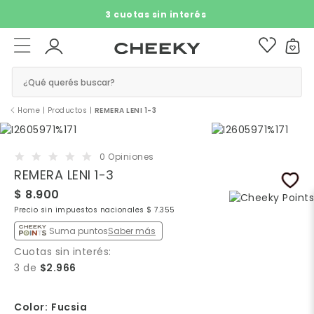
Retiro Pick Up Gratis ​​
Ver más
¿Qué querés buscar?
Home
|
Productos
|
REMERA LENI 1-3
0 Opiniones
REMERA LENI 1-3
$ 8.900
Precio sin impuestos nacionales $ 7.355
Suma puntos
Saber más
Cuotas sin interés:
3 de
$2.966
Color:
Fucsia