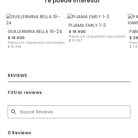
Te puede interesar
PIJAMA EMILY 1-3
GUILLERMINA BELLA 19-24
$ 16.900
les
Precio sin impuestos nacionales
$ 19.900
$ 2
$ 13.967
Precio sin impuestos nacionales
Prec
$ 16.446
$ 24.
REVIEWS
Filtrar reviews
0 Reviews