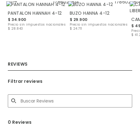
PANTALON HANNAH 4-12
BUZO HANNA 4-12
$ 34.900
$ 29.900
les
Precio sin impuestos nacionales
Precio sin impuestos nacionales
$ 4
$ 28.843
$ 24.711
Prec
$ 41
REVIEWS
Filtrar reviews
0 Reviews