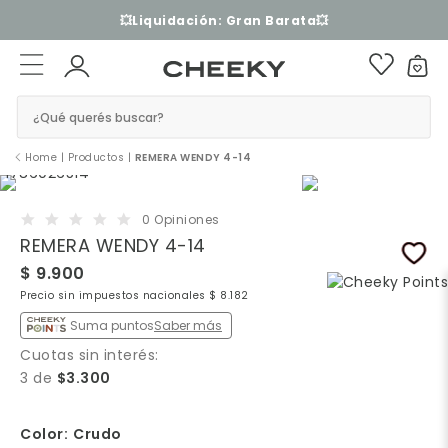
💥Liquidación: Gran Barata💥
¿Qué querés buscar?
Home
|
Productos
|
REMERA WENDY 4-14
0 Opiniones
REMERA WENDY 4-14
$ 9.900
Precio sin impuestos nacionales $ 8.182
Suma puntos
Saber más
Cuotas sin interés:
3 de
$3.300
Color:
Crudo