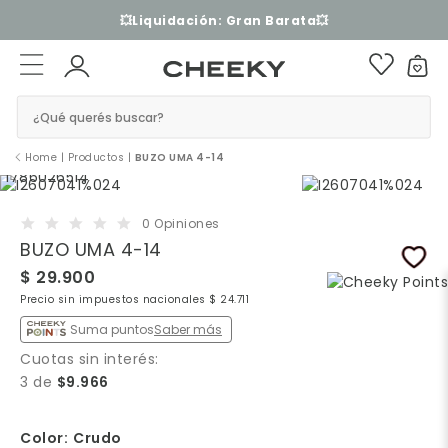
3 cuotas sin interés​ ​
¿Qué querés buscar?
Home
|
Productos
|
BUZO UMA 4-14
0 Opiniones
BUZO UMA 4-14
$ 29.900
Precio sin impuestos nacionales $ 24.711
Suma puntos
Saber más
Cuotas sin interés:
3 de
$9.966
Color:
Crudo