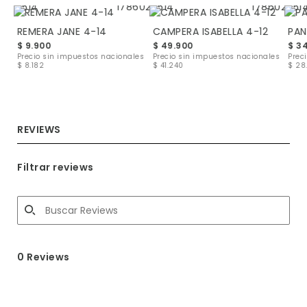
REMERA JANE 4-14
CAMPERA ISABELLA 4-12
PAN
$ 9.900
$ 49.900
$ 3
les
Precio sin impuestos nacionales
Precio sin impuestos nacionales
Prec
$ 8.182
$ 41.240
$ 28
REVIEWS
Filtrar reviews
0 Reviews