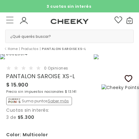
3 cuotas sin interés​ ​
¿Qué querés buscar?
Home
|
Productos
|
PANTALON SAROISE XS-L
0 Opiniones
PANTALON SAROISE XS-L
$ 15.900
Precio sin impuestos nacionales $ 13.141
Suma puntos
Saber más
Cuotas sin interés:
3 de
$5.300
Color:
Multicolor