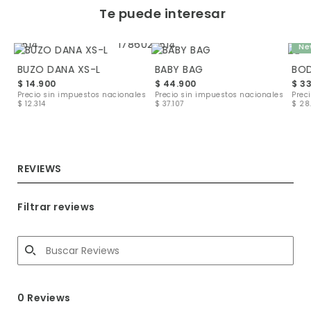
Te puede interesar
Ne
BUZO DANA XS-L
BABY BAG
BOD
$ 14.900
$ 44.900
$ 3
les
Precio sin impuestos nacionales
Precio sin impuestos nacionales
Prec
$ 12.314
$ 37.107
$ 28
REVIEWS
Filtrar reviews
0 Reviews