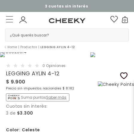
3 cuotas sin interés​ ​
¿Qué querés buscar?
Home
|
Productos
|
LEGGING AYLIN 4-12
0 Opiniones
LEGGING AYLIN 4-12
$ 9.900
Precio sin impuestos nacionales $ 8.182
Suma puntos
Saber más
Cuotas sin interés:
3 de
$3.300
Color:
Celeste