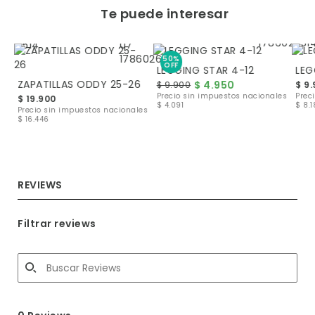
Te puede interesar
50%
OFF
LEGGING STAR 4-12
LEG
ZAPATILLAS ODDY 25-26
$ 4.950
$ 9.900
$ 9
les
Precio sin impuestos nacionales
Prec
$ 19.900
$ 4.091
$ 8.
Precio sin impuestos nacionales
$ 16.446
REVIEWS
Filtrar reviews