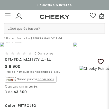
3 cuotas sin interés​ ​
¿Qué querés buscar?
Home
|
Productos
|
REMERA MALLOY 4-14
0 Opiniones
REMERA MALLOY 4-14
$ 9.900
Precio sin impuestos nacionales $ 8.182
Suma puntos
Saber más
Cuotas sin interés:
3 de
$3.300
Color:
PETROLEO