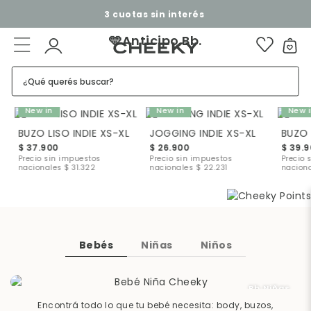
3 cuotas sin interés​ ​
Ropa para Niños, Niñas y Bebés
🩵Anticipo Bb.
¿Qué querés buscar?
New in
New in
New 
BUZO LISO INDIE XS-XL
JOGGING INDIE XS-XL
BUZO 
$ 37.900
$ 26.900
$ 39.
Precio sin impuestos
Precio sin impuestos
Precio 
nacionales
$ 31.322
nacionales
$ 22.231
nacion
Bebés
Niñas
Niños
Bb Niñas
Encontrá todo lo que tu bebé necesita: body, buzos,