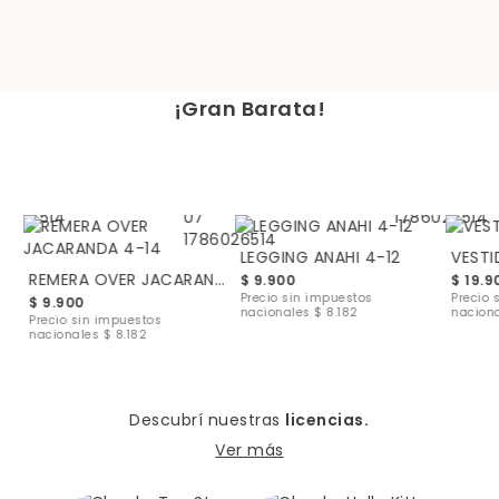
¡Gran Barata!
LEGGING ANAHI 4-12
VESTI
REMERA OVER JACARANDA 4-14
$ 9.900
$ 19.9
Precio sin impuestos
Precio 
$ 9.900
nacionales
$ 8.182
nacion
Precio sin impuestos
nacionales
$ 8.182
Descubrí nuestras
licencias.
Ver más