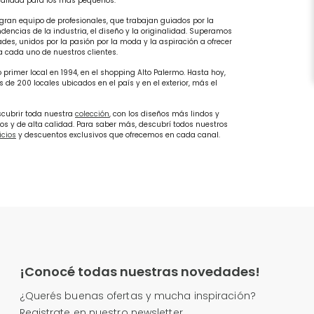
alidad para los más pequeños.
ran equipo de profesionales, que trabajan guiados por la
ndencias de la industria, el diseño y la originalidad. Superamos
dades, unidos por la pasión por la moda y la aspiración a ofrecer
a cada uno de nuestros clientes.
rimer local en 1994, en el shopping Alto Palermo. Hasta hoy,
e 200 locales ubicados en el país y en el exterior, más el
scubrir toda nuestra
colección
, con los diseños más lindos y
os y de alta calidad. Para saber más, descubrí todos nuestros
icios
y descuentos exclusivos que ofrecemos en cada canal.
¡Conocé todas nuestras novedades!
¿Querés buenas ofertas y mucha inspiración?
Registrate en nuestro newsletter