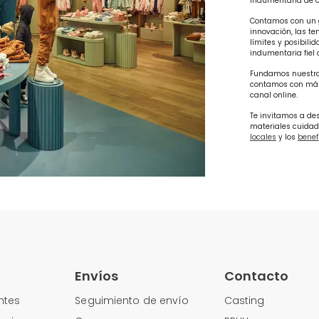
indumentaria de c
Contamos con un g
innovación, las te
límites y posibili
indumentaria fiel 
Fundamos nuestro p
contamos con más d
canal online.
Te invitamos a de
materiales cuidad
locales
y los
benef
Envíos
Contacto
ntes
Seguimiento de envío
Casting