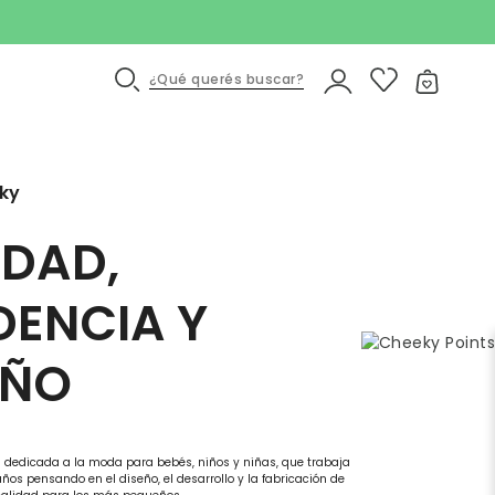
¿Qué querés buscar?
ky
IDAD,
DENCIA Y
EÑO
edicada a la moda para bebés, niños y niñas, que trabaja
años pensando en el diseño, el desarrollo y la fabricación de