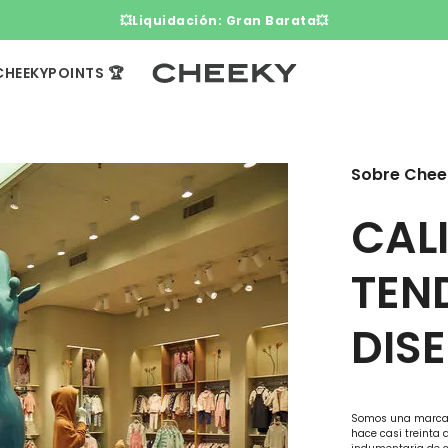
💥Liquidación: Gran Barata💥
CHEEKYPOINTS 🏆
Sobre Chee
CAL
TEN
DIS
Somos una marca d
hace casi treinta 