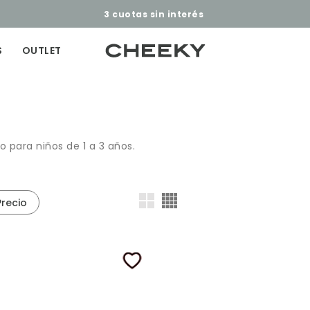
3 cuotas sin interés​ ​
S
OUTLET
 para niños de 1 a 3 años.
Precio