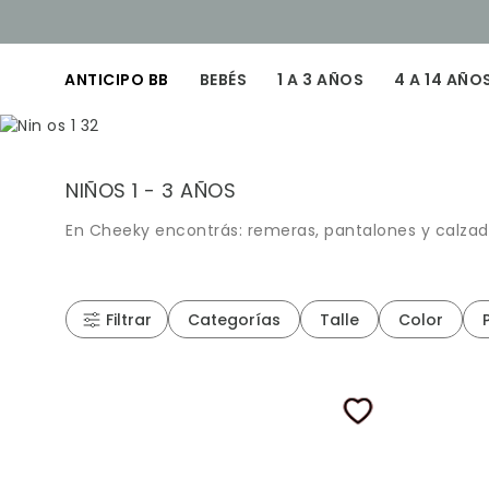
ANTICIPO BB
BEBÉS
1 A 3 AÑOS
4 A 14 AÑO
NIÑOS 1 - 3 AÑOS
En Cheeky encontrás: remeras, pantalones y calzado
Filtrar
Categorías
Talle
Color