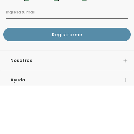
Pio Angulo 420, Bell Ville, Cordoba
Lun a Sab de 9: a 13 y 17 a 20:30 hs
BERAZATEGUI - No realiza cambios online‼️
Av. 14 J Domingo Perón 5024, Berazategui
Lun a Sab 10 a 20:30 hs
Tel. 4165-9237
BERNAL - No realiza cambios online‼️
Nosotros
9 de julio 28, Bernal
Lun a Sab 9 a 20 hs
Ayuda
BOLÍVAR - No realiza cambios online‼️
Ignacio Rivas 68, San Carlos de Bolívar
Lun a Sab 9 a 12:30 - 16 a 20 hs
Envios
BRANDSEN - No realiza cambios online‼️
Mitre 412, Brandsen
Contacto
Próxima apertura!