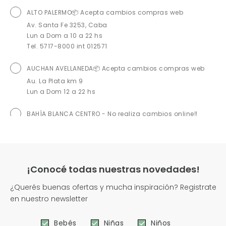
ALTO PALERMO📦 Acepta cambios compras web
Av. Santa Fe 3253, Caba
Lun a Dom a 10 a 22 hs
Tel. 5717-8000 int 012571
AUCHAN AVELLANEDA📦 Acepta cambios compras web
Au. La Plata km 9
Lun a Dom 12 a 22 hs
BAHÍA BLANCA CENTRO - No realiza cambios online‼️
Soler 120, Bahía Blanca
Lun a Sab 9 a 13 hs - 16 a 20 hs
BAHÍA BLANCA SHOPPING - No realiza cambios online‼️
¡Conocé todas nuestras novedades!
Sarmiento 2153, Bahía Blanca
Lun a Dom 10 a 21 hs
¿Querés buenas ofertas y mucha inspiración? Registrate
Tel. 291-4594145
en nuestro newsletter
BELL VILLE📦 Acepta cambios compras web
Bebés
Niñas
Niños