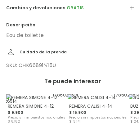
Cambios y devoluciones
GRATIS
Descripción
Eau de toilette
Cuidado de la prenda
SKU: CHK66891%15U
Te puede interesar
REMERA SIMONE 4-12
REMERA CALISI 4-14
BUZ
MPERA BASIC NEW DENIM 4-14
$ 9.900
$ 15.900
$ 2
Precio sin impuestos nacionales
Precio sin impuestos nacionales
Prec
$ 8.182
$ 13.141
$ 24.
les