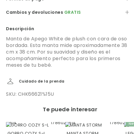
Cambios y devoluciones
GRATIS
Descripción
Manta de Apego White de plush con cara de oso
bordada. Esta manta mide aproximadamente 38
cm x 38 cm. Por su suavidad y diseño es el
acompañamiento perfecto para los primeros
meses de tu bebé.
Cuidado de la prenda
SKU: CHK66621%15U
Te puede interesar
Ne
GORRO COZY S-L
MANTA STORM
LEG