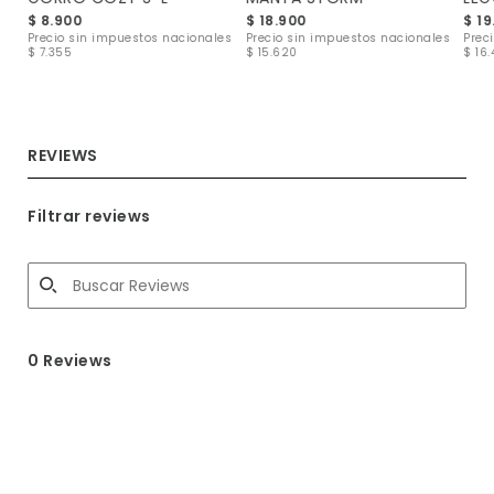
$ 8.900
$ 18.900
$ 19
les
Precio sin impuestos nacionales
Precio sin impuestos nacionales
Prec
$ 7.355
$ 15.620
$ 16
REVIEWS
Filtrar reviews
0 Reviews