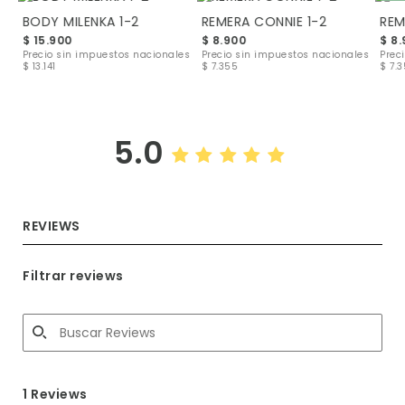
BODY MILENKA 1-2
REMERA CONNIE 1-2
REM
$ 15.900
$ 8.900
$ 8
les
Precio sin impuestos nacionales
Precio sin impuestos nacionales
Prec
$ 13.141
$ 7.355
$ 7.
5.0
REVIEWS
Filtrar reviews
1 Reviews