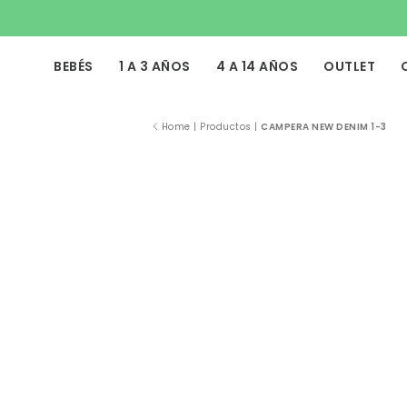
BEBÉS
1 A 3 AÑOS
4 A 14 AÑOS
OUTLET
Home
|
Productos
|
CAMPERA NEW DENIM 1-3