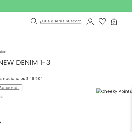
¿Qué querés buscar?
nión
NEW DENIM 1-3
os nacionales $ 49.504
Saber más
s:
H