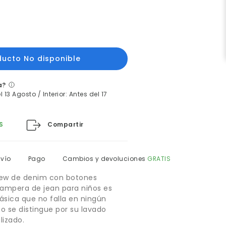
a?
 13 Agosto / Interior: Antes del 17
Compartir
S
nvío
Pago
Cambios y devoluciones
GRATIS
ew de denim con botones
campera de jean para niños es
ásica que no falla en ningún
ño se distingue por su lavado
lizado.