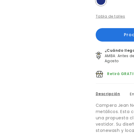
Tabla de talles
¿Cuándo lleg
AMBA: Antes del
Agosto
Retirá GRATI
Descripción
E
Campera Jean N
metálicos. Esta 
una propuesta cl
vestidor. Su dise
stonewash y loca