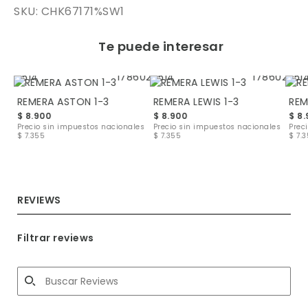
SKU: CHK67171%SW1
Te puede interesar
REMERA ASTON 1-3
REMERA LEWIS 1-3
REM
$ 8.900
$ 8.900
$ 8
les
Precio sin impuestos nacionales
Precio sin impuestos nacionales
Prec
$ 7.355
$ 7.355
$ 7.
REVIEWS
Filtrar reviews