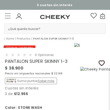
3 cuotas sin interés​ ​
¿Qué querés buscar?
Home
|
Productos
|
PANTALON SUPER SKINNY 1-3
Últimas unidades
0 Opiniones
PANTALON SUPER SKINNY 1-3
$ 38.900
Precio sin impuestos nacionales $ 32.149
Suma puntos
Saber más
Cuotas sin interés:
3 de
$12.966
Color:
STONE WASH