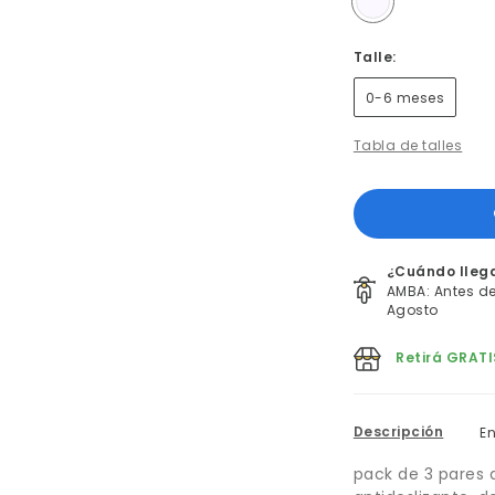
Talle:
0-6 meses
Tabla de talles
¿Cuándo lleg
AMBA: Antes del
Agosto
Retirá GRATI
Descripción
E
pack de 3 pares