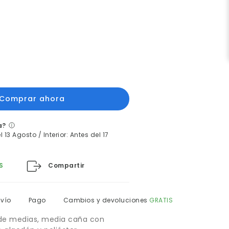
a?
 13 Agosto / Interior: Antes del 17
Compartir
S
nvío
Pago
Cambios y devoluciones
GRATIS
 de medias, media caña con