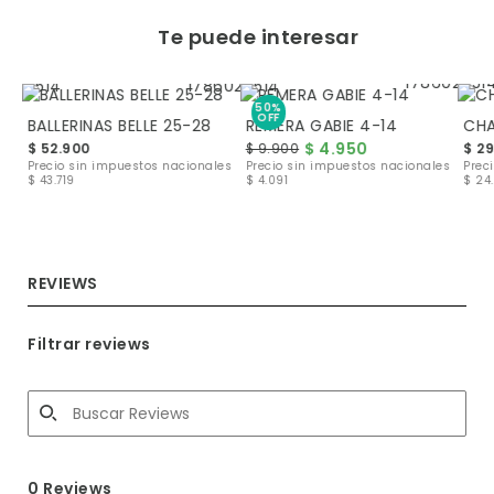
Te puede interesar
50%
OFF
BALLERINAS BELLE 25-28
REMERA GABIE 4-14
CHA
$ 4.950
$ 52.900
$ 9.900
$ 2
les
Precio sin impuestos nacionales
Precio sin impuestos nacionales
Prec
$ 43.719
$ 4.091
$ 24.
REVIEWS
Filtrar reviews
0 Reviews