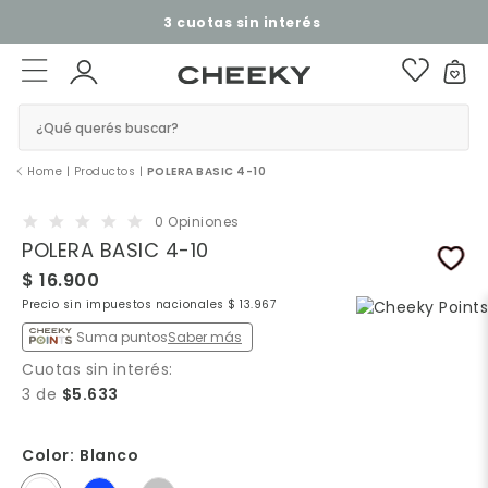
3 cuotas sin interés​ ​
¿Qué querés buscar?
Home
|
Productos
|
POLERA BASIC 4-10
0 Opiniones
POLERA BASIC 4-10
$ 16.900
Precio sin impuestos nacionales $ 13.967
Suma puntos
Saber más
Cuotas sin interés:
3 de
$5.633
Color:
Blanco