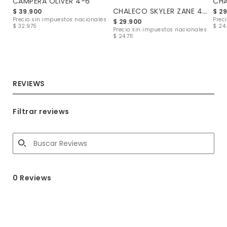
CAMPERA OLIVER 4-6
CHA
CHALECO SKYLER ZANE 4-12
$ 39.900
$ 2
les
Precio sin impuestos nacionales
Prec
$ 29.900
$ 32.975
$ 24.
Precio sin impuestos nacionales
$ 24.711
REVIEWS
Filtrar reviews
0 Reviews