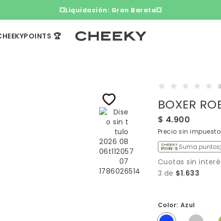
3 cuotas sin interés​ ​
CHEEKYPOINTS 🏆
0
BOXER ROB
$ 4.900
Precio sin impuest
Suma puntos
Cuotas sin interé
3 de
$1.633
Color:
Azul