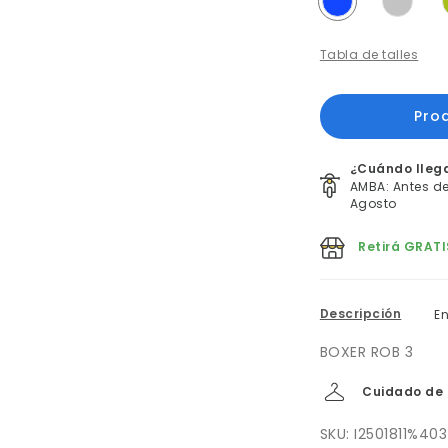
Tabla de talles
¿Cuándo lleg
AMBA: Antes del
Agosto
Retirá GRATI
Descripción
E
BOXER ROB 3
Cuidado de 
SKU: I2501811%403