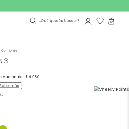
¿Qué querés buscar?
 Opiniones
 3
os nacionales $ 4.050
Saber más
s: