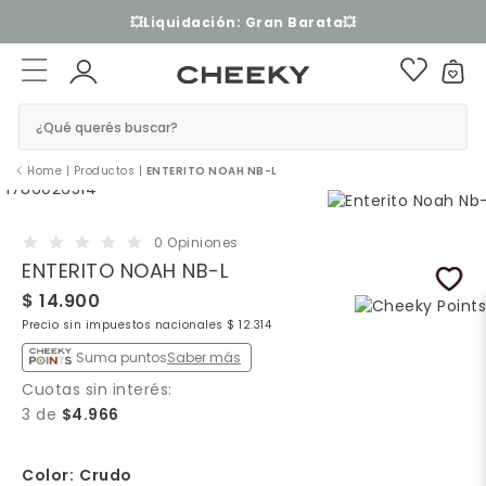
3 cuotas sin interés​ ​
¿Qué querés buscar?
Home
|
Productos
|
ENTERITO NOAH NB-L
0 Opiniones
ENTERITO NOAH NB-L
$ 14.900
Precio sin impuestos nacionales $ 12.314
Suma puntos
Saber más
Cuotas sin interés:
3 de
$4.966
Color:
Crudo