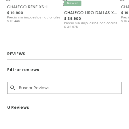
New in
CHALECO RENE XS-L
CHA
CHALECO LISO DALLAS XS-L
CHALECO LISO DALLAS XS-L
$ 19.900
$ 19
Precio sin impuestos nacionales
Prec
$ 39.900
$ 16.446
$ 16
les
Precio sin impuestos nacionales
$ 32.975
REVIEWS
Filtrar reviews
0 Reviews