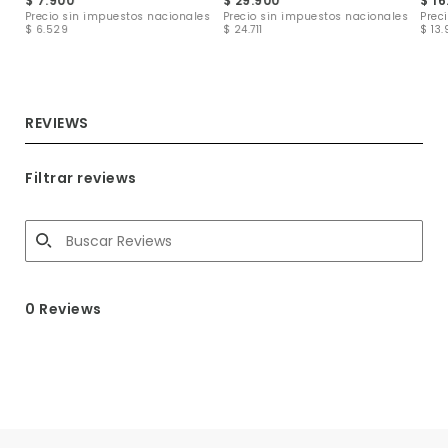
$ 7.900
$ 29.900
$ 16
les
Precio sin impuestos nacionales
Precio sin impuestos nacionales
Prec
$ 6.529
$ 24.711
$ 13.
REVIEWS
Filtrar reviews
0 Reviews