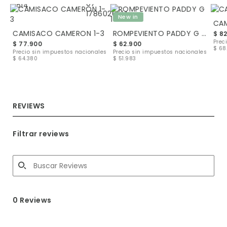
New in
CAM
CAMISACO CAMERON 1-3
ROMPEVIENTO PADDY G 1-2
$ 8
les
Prec
$ 77.900
$ 62.900
$ 68
Precio sin impuestos nacionales
Precio sin impuestos nacionales
$ 64.380
$ 51.983
REVIEWS
Filtrar reviews
0 Reviews