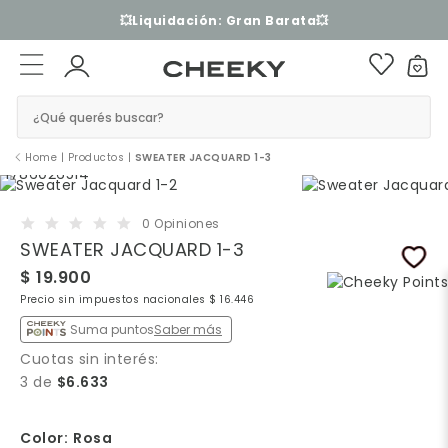
💥Liquidación: Gran Barata💥
¿Qué querés buscar?
Home
|
Productos
|
SWEATER JACQUARD 1-3
0 Opiniones
SWEATER JACQUARD 1-3
$ 19.900
Precio sin impuestos nacionales $ 16.446
Suma puntos
Saber más
Cuotas sin interés:
3 de
$6.633
Color:
Rosa