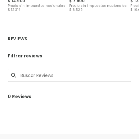
$ 14.900
$ 7.900
$ 12
les
Precio sin impuestos nacionales
Precio sin impuestos nacionales
Prec
$ 12.314
$ 6.529
$ 10.
REVIEWS
Filtrar reviews
0 Reviews