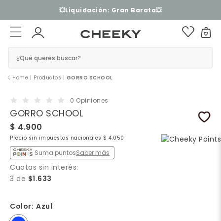
💥Liquidación: Gran Barata💥
¿Qué querés buscar?
Home
|
Productos
|
GORRO SCHOOL
0 Opiniones
GORRO SCHOOL
$ 4.900
Precio sin impuestos nacionales $ 4.050
Suma puntos
Saber más
Cuotas sin interés:
3 de
$1.633
Color:
Azul