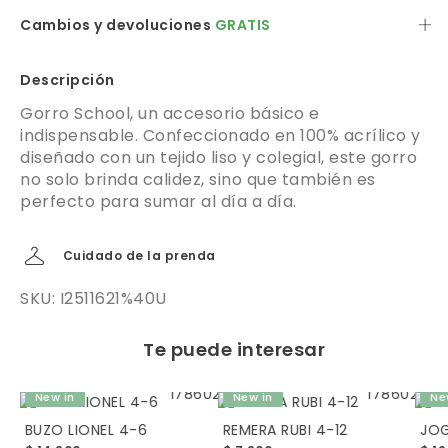
Cambios y devoluciones
GRATIS
Descripción
Gorro School, un accesorio básico e
indispensable. Confeccionado en 100% acrílico y
diseñado con un tejido liso y colegial, este gorro
no solo brinda calidez, sino que también es
perfecto para sumar al día a día.
Cuidado de la prenda
SKU: I2511621%40U
Te puede interesar
New in
New in
Ne
BUZO LIONEL 4-6
REMERA RUBI 4-12
JOG