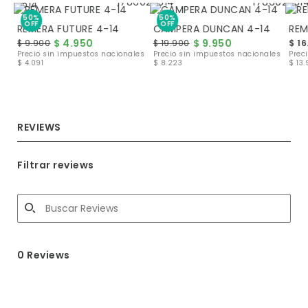
50%
50%
OFF
OFF
REMERA FUTURE 4-14
CAMPERA DUNCAN 4-14
REM
$ 4.950
$ 9.950
$ 9.900
$ 19.900
$ 16
les
Precio sin impuestos nacionales
Precio sin impuestos nacionales
Prec
$ 4.091
$ 8.223
$ 13.
REVIEWS
Filtrar reviews
0 Reviews