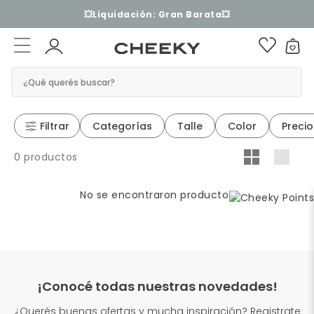
💥Liquidación: Gran Barata💥
¿Qué querés buscar?
Filtrar
Categorías
Talle
Color
Precio
0 productos
No se encontraron productos
¡Conocé todas nuestras novedades!
¿Querés buenas ofertas y mucha inspiración? Registrate