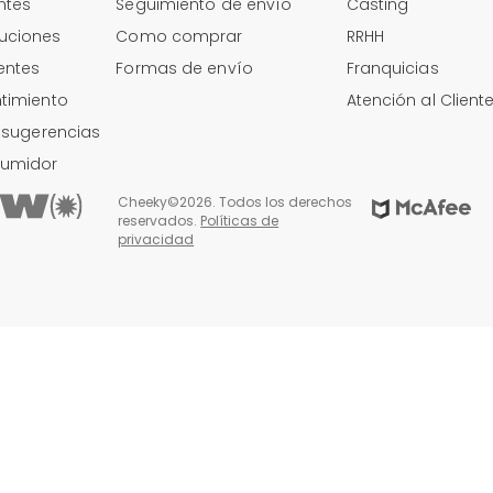
ntes
Seguimiento de envío
Casting
uciones
Como comprar
RRHH
entes
Formas de envío
Franquicias
timiento
Atención al Client
y sugerencias
sumidor
Cheeky©2026. Todos los derechos
reservados.
Políticas de
privacidad