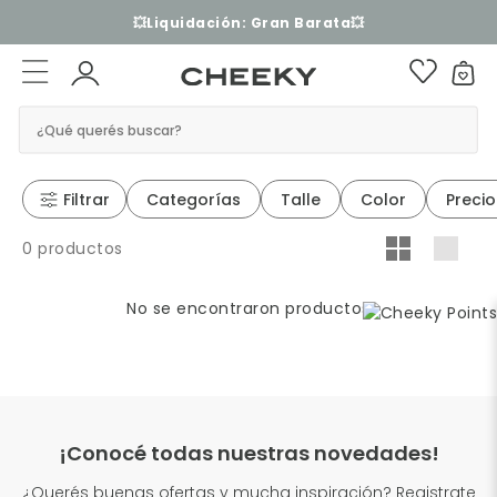
💥Liquidación: Gran Barata💥
¿Qué querés buscar?
Filtrar
Categorías
Talle
Color
Precio
0 productos
No se encontraron productos
¡Conocé todas nuestras novedades!
¿Querés buenas ofertas y mucha inspiración? Registrate