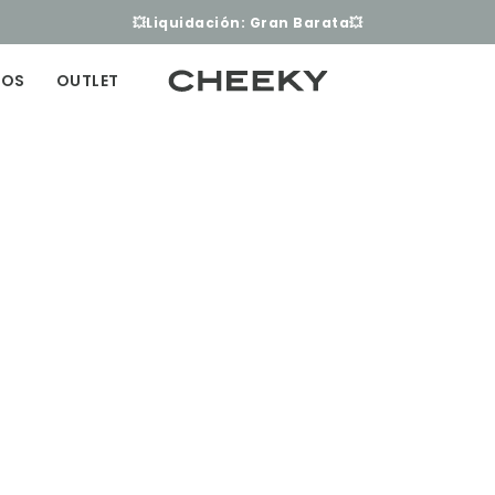
💥Liquidación: Gran Barata💥
ÑOS
OUTLET