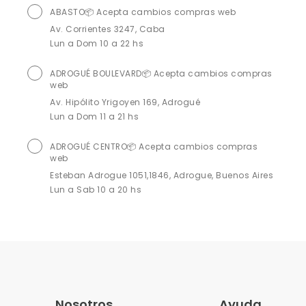
ABASTO📦 Acepta cambios compras web
Av. Corrientes 3247, Caba
Lun a Dom 10 a 22 hs
ADROGUÉ BOULEVARD📦 Acepta cambios compras
web
Av. Hipólito Yrigoyen 169, Adrogué
Lun a Dom 11 a 21 hs
ADROGUÉ CENTRO📦 Acepta cambios compras
web
Esteban Adrogue 1051,1846, Adrogue, Buenos Aires
Lun a Sab 10 a 20 hs
Alcorta📦 Acepta cambios compras web
Jerónimo Salguero 3172, Caba
Lun a Dom 10 a 21 hs
ALTO AVELLANEDA📦 Acepta cambios compras web
Gral. Güemes 897
Nosotros
Ayuda