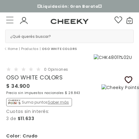
💥Liquidación: Gran Barata💥
¿Qué querés buscar?
Home
|
Productos
|
OSO WHITE COLORS
0 Opiniones
OSO WHITE COLORS
$ 34.900
Precio sin impuestos nacionales $ 28.843
Suma puntos
Saber más
Cuotas sin interés:
3 de
$11.633
Color:
Crudo