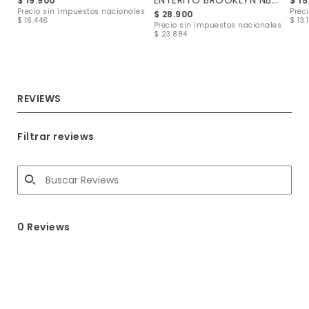
ENTERITO BROOKLYN NB-XL
$ 19.900
$ 15
les
Precio sin impuestos nacionales
Prec
$ 28.900
$ 16.446
$ 13.
Precio sin impuestos nacionales
$ 23.884
REVIEWS
Filtrar reviews
0 Reviews