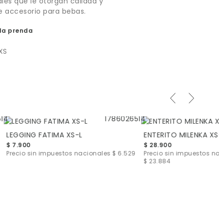
ales que le otorgan calidad y
te accesorio para bebas.
la prenda
XS
LEGGING FATIMA XS-L
ENTERITO MILENKA XS
$ 7.900
$ 28.900
Precio sin impuestos nacionales
$ 6.529
Precio sin impuestos n
$ 23.884