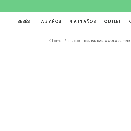
BEBÉS
1 A 3 AÑOS
4 A 14 AÑOS
OUTLET
Home
|
Productos
|
MEDIAS BASIC COLORS PINK