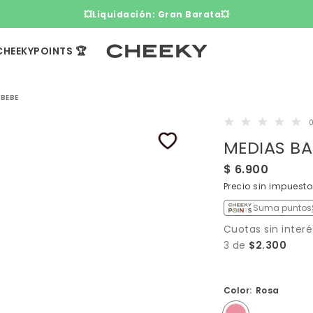
3 cuotas sin interés​ ​
CHEEKYPOINTS 🏆
 BEBE
0
$ 6.900
Precio sin impuest
Suma puntos
Cuotas sin interé
3 de
$2.300
Color:
Rosa