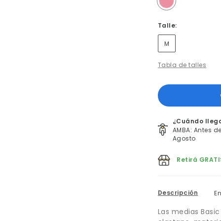
Talle:
M
Tabla de talles
¿Cuándo lleg
AMBA: Antes del
Agosto
Retirá GRATI
Descripción
E
Las medias Basic