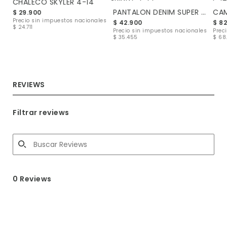
CHALECO SKYLER 4-14
PANTALON DENIM SUPER SKINNY 4-14
$ 29.900
les
Precio sin impuestos nacionales
$ 42.900
$ 8
$ 24.711
Precio sin impuestos nacionales
Prec
$ 35.455
$ 68
REVIEWS
Filtrar reviews
0 Reviews