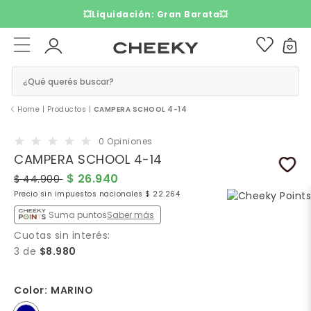
3 cuotas sin interés​ ​
¿Qué querés buscar?
40%
Home
|
Productos
|
CAMPERA SCHOOL 4-14
OFF
0 Opiniones
CAMPERA SCHOOL 4-14
$ 26.940
$ 44.900
Precio sin impuestos nacionales $ 22.264
Suma puntos
Saber más
Cuotas sin interés:
3 de
$8.980
Color:
MARINO