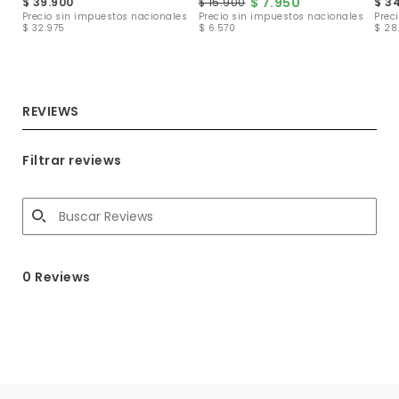
$ 7.950
$ 39.900
$ 15.900
$ 3
les
Precio sin impuestos nacionales
Precio sin impuestos nacionales
Prec
$ 32.975
$ 6.570
$ 28
REVIEWS
Filtrar reviews
0 Reviews