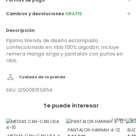
Formas de pago
Cambios y devoluciones
GRATIS
Descripción
Pijama Wendy de diseño estampado,
confeccionado en ribb 100% algodón. Incluye
remera manga larga y pantalón con puños en
ribb.
Cuidado de la prenda
SKU: I2500931%954
Te puede interesar
PANTALON HANNAH 4-12
BUZ