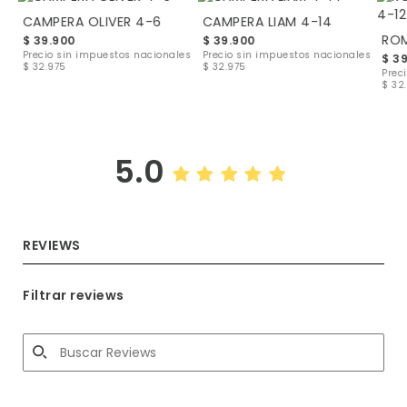
CAMPERA OLIVER 4-6
CAMPERA LIAM 4-14
$ 39.900
$ 39.900
les
Precio sin impuestos nacionales
Precio sin impuestos nacionales
$ 3
$ 32.975
$ 32.975
Prec
$ 32
5.0
REVIEWS
Filtrar reviews