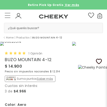
Retiro Pick Up Gratis ​​
Ver más
¿Qué querés buscar?
Home
|
Productos
|
BUZO MOUNTAIN 4-12
1 Opinión
BUZO MOUNTAIN 4-12
$ 14.900
Precio sin impuestos nacionales $ 12.314
Suma puntos
Saber más
Cuotas sin interés:
3 de
$4.966
Color:
Aero