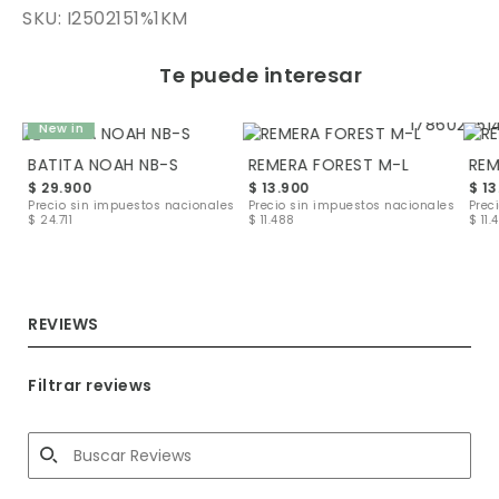
SKU: I2502151%1KM
Te puede interesar
New in
BATITA NOAH NB-S
REMERA FOREST M-L
REM
$ 29.900
$ 13.900
$ 13
les
Precio sin impuestos nacionales
Precio sin impuestos nacionales
Prec
$ 24.711
$ 11.488
$ 11.
REVIEWS
Filtrar reviews