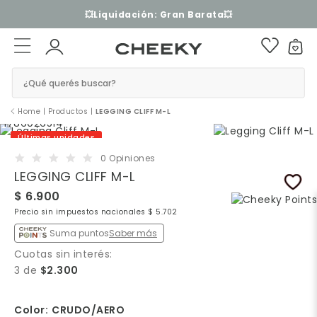
💥Liquidación: Gran Barata💥
¿Qué querés buscar?
Home
|
Productos
|
LEGGING CLIFF M-L
Últimas unidades
0 Opiniones
LEGGING CLIFF M-L
$ 6.900
Precio sin impuestos nacionales $ 5.702
Suma puntos
Saber más
Cuotas sin interés:
3 de
$2.300
Color:
CRUDO/AERO