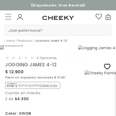
💥Liquidación: Gran Barata💥
¿Qué querés buscar?
Home
|
Productos
|
JOGGING JAMES 4-12
0 Opiniones
JOGGING JAMES 4-12
$ 12.900
Precio sin impuestos nacionales $ 10.661
Suma puntos
Saber más
Cuotas sin interés:
3 de
$4.300
Color:
VISON