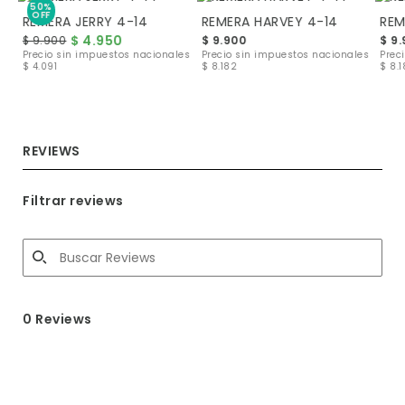
50%
OFF
REMERA JERRY 4-14
REMERA HARVEY 4-14
REM
$ 4.950
$ 9.900
$ 9.900
$ 9
les
Precio sin impuestos nacionales
Precio sin impuestos nacionales
Prec
$ 4.091
$ 8.182
$ 8.
REVIEWS
Filtrar reviews
0 Reviews