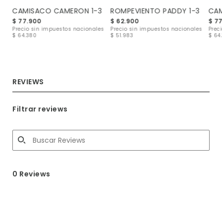
3
CAMISACO CAMERON 1-3
ROMPEVIENTO PADDY 1-3
CAM
$ 77.900
$ 62.900
$ 7
les
Precio sin impuestos nacionales
Precio sin impuestos nacionales
Prec
$ 64.380
$ 51.983
$ 64
REVIEWS
Filtrar reviews
0 Reviews