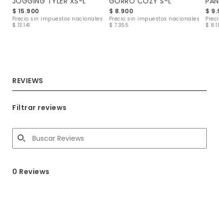
JOGGING TYLER XS-L
GORRO COZY S-L
PAN
IAS CAN-CAN LISA BEBE
$ 15.900
$ 8.900
$ 9
Precio sin impuestos nacionales
Precio sin impuestos nacionales
Prec
$ 13.141
$ 7.355
$ 8.
les
REVIEWS
Filtrar reviews
0 Reviews