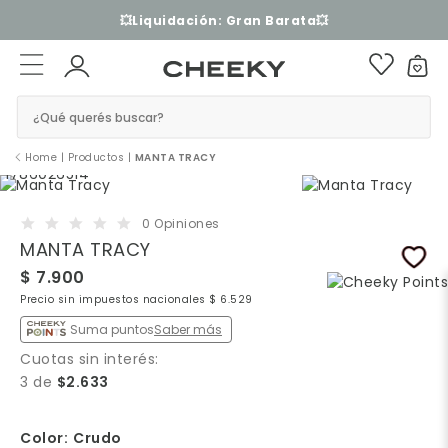
💥Liquidación: Gran Barata💥
¿Qué querés buscar?
Home
|
Productos
|
MANTA TRACY
0 Opiniones
MANTA TRACY
$ 7.900
Precio sin impuestos nacionales $ 6.529
Suma puntos
Saber más
Cuotas sin interés:
3 de
$2.633
Color:
Crudo