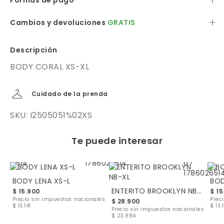
Formas de pago
Cambios y devoluciones
GRATIS
Descripción
BODY CORAL XS-XL
Cuidado de la prenda
SKU: I2505051%02XS
Te puede interesar
BODY LENA XS-L
BOD
ENTERITO BROOKLYN NB-XL
$ 15.900
$ 15
les
Precio sin impuestos nacionales
Prec
$ 28.900
$ 13.141
$ 13.
Precio sin impuestos nacionales
$ 23.884