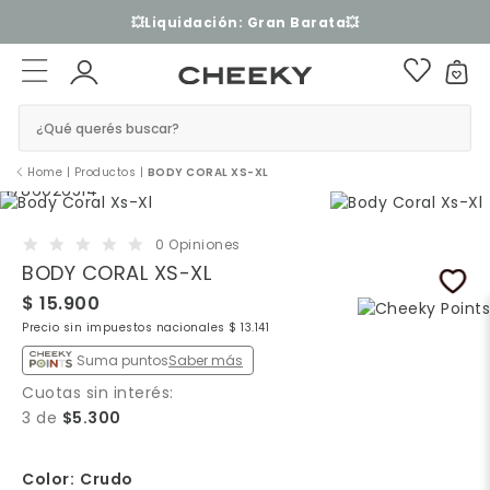
💥Liquidación: Gran Barata💥
¿Qué querés buscar?
Home
|
Productos
|
BODY CORAL XS-XL
0 Opiniones
BODY CORAL XS-XL
$ 15.900
Precio sin impuestos nacionales $ 13.141
Suma puntos
Saber más
Cuotas sin interés:
3 de
$5.300
Color:
Crudo