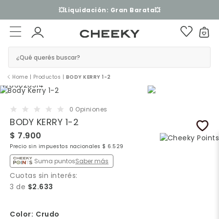
3 cuotas sin interés​ ​
¿Qué querés buscar?
Home
|
Productos
|
BODY KERRY 1-2
0 Opiniones
BODY KERRY 1-2
$ 7.900
Precio sin impuestos nacionales $ 6.529
Suma puntos
Saber más
Cuotas sin interés:
3 de
$2.633
Color:
Crudo